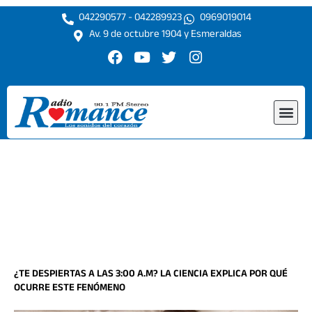
Ir
042290577 - 042289923
0969019014
al
Av. 9 de octubre 1904 y Esmeraldas
contenido
F
Y
T
I
a
o
w
n
c
u
i
s
e
t
t
t
Me
b
u
t
a
o
b
e
g
o
e
r
r
k
a
m
¿TE DESPIERTAS A LAS 3:00 A.M? LA CIENCIA EXPLICA POR QUÉ
OCURRE ESTE FENÓMENO