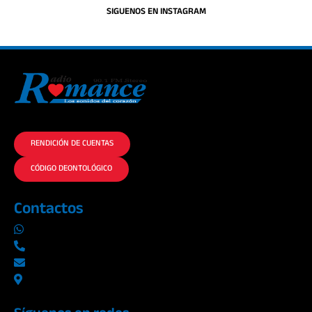
SIGUENOS EN INSTAGRAM
La historia del Romance escúchalo en la mejor radio.
RENDICIÓN DE CUENTAS
CÓDIGO DEONTOLÓGICO
Contactos
0969019014
042290577 / 042289923
info@radioromance.com
Av. 9 de octubre 1904 y Esmeraldas