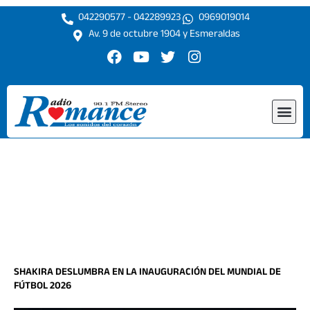
Ir
042290577 - 042289923
0969019014
al
Av. 9 de octubre 1904 y Esmeraldas
contenido
F
Y
T
I
a
o
w
n
c
u
i
s
e
t
t
t
Me
b
u
t
a
o
b
e
g
o
e
r
r
k
a
m
SHAKIRA DESLUMBRA EN LA INAUGURACIÓN DEL MUNDIAL DE
FÚTBOL 2026