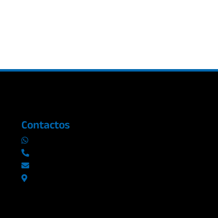
Contactos
0969019014
042290577 / 042289923
info@radioromance.com
Av. 9 de octubre 1904 y Esmeraldas