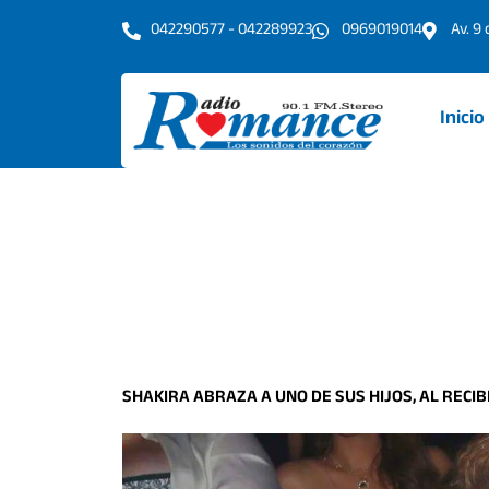
Ir
042290577 - 042289923
0969019014
Av. 9
al
contenido
Inicio
SHAKIRA ABRAZA A UNO DE SUS HIJOS, AL RECIB