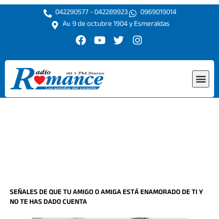
Ir
042290577 - 042289923
0969019014
al
Av. 9 de octubre 1904 y Esmeraldas
contenido
F
Y
T
I
a
o
w
n
c
u
i
s
e
t
t
t
Me
b
u
t
a
o
b
e
g
o
e
r
r
k
a
m
SEÑALES DE QUE TU AMIGO O AMIGA ESTÁ ENAMORADO DE TI Y
NO TE HAS DADO CUENTA