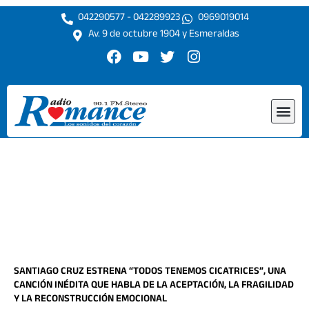
Ir
042290577 - 042289923
0969019014
al
Av. 9 de octubre 1904 y Esmeraldas
contenido
F
Y
T
I
a
o
w
n
c
u
i
s
e
t
t
t
Me
b
u
t
a
o
b
e
g
o
e
r
r
k
a
m
SANTIAGO CRUZ ESTRENA “TODOS TENEMOS CICATRICES”, UNA
CANCIÓN INÉDITA QUE HABLA DE LA ACEPTACIÓN, LA FRAGILIDAD
Y LA RECONSTRUCCIÓN EMOCIONAL