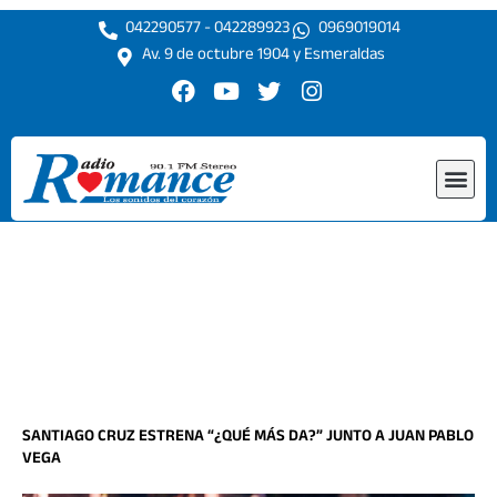
Ir
042290577 - 042289923
0969019014
al
Av. 9 de octubre 1904 y Esmeraldas
contenido
F
Y
T
I
a
o
w
n
c
u
i
s
e
t
t
t
Me
b
u
t
a
o
b
e
g
o
e
r
r
k
a
m
SANTIAGO CRUZ ESTRENA “¿QUÉ MÁS DA?” JUNTO A JUAN PABLO
VEGA