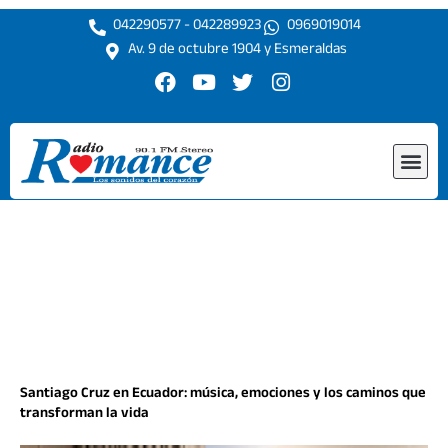
Ir
042290577 - 042289923
0969019014
al
Av. 9 de octubre 1904 y Esmeraldas
contenido
F
Y
T
I
a
o
w
n
c
u
i
s
e
t
t
t
Me
b
u
t
a
o
b
e
g
o
e
r
r
k
a
m
Santiago Cruz en Ecuador: música, emociones y los caminos que
transforman la vida