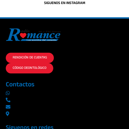
SIGUENOS EN INSTAGRAM
La historia del Romance escúchalo en la mejor radio.
RENDICIÓN DE CUENTAS
CÓDIGO DEONTOLÓGICO
Contactos
0969019014
042290577 / 042289923
info@radioromance.com
Av. 9 de octubre 1904 y Esmeraldas
Síguenos en redes