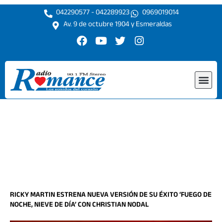
Ir
042290577 - 042289923
0969019014
al
Av. 9 de octubre 1904 y Esmeraldas
contenido
F
Y
T
I
a
o
w
n
c
u
i
s
e
t
t
t
Me
b
u
t
a
o
b
e
g
o
e
r
r
k
a
m
RICKY MARTIN ESTRENA NUEVA VERSIÓN DE SU ÉXITO ‘FUEGO DE
NOCHE, NIEVE DE DÍA’ CON CHRISTIAN NODAL