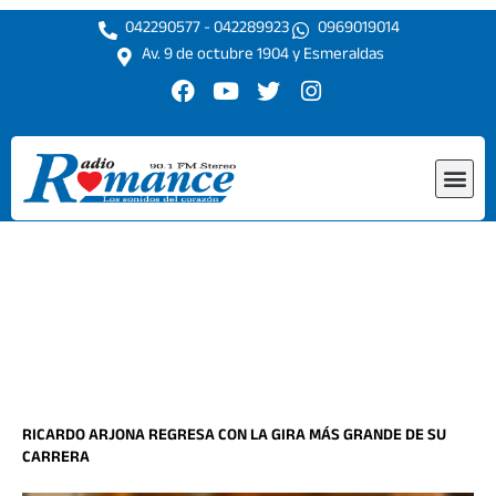
Ir
042290577 - 042289923
0969019014
al
Av. 9 de octubre 1904 y Esmeraldas
contenido
F
Y
T
I
a
o
w
n
c
u
i
s
e
t
t
t
Me
b
u
t
a
o
b
e
g
o
e
r
r
k
a
m
RICARDO ARJONA REGRESA CON LA GIRA MÁS GRANDE DE SU
CARRERA