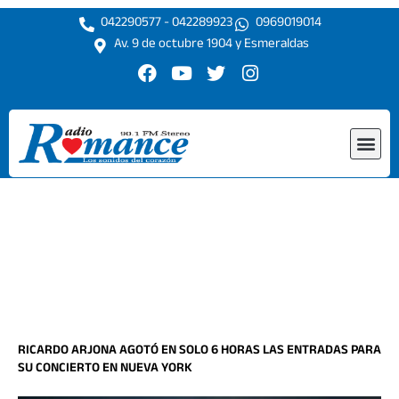
Ir
042290577 - 042289923
0969019014
al
Av. 9 de octubre 1904 y Esmeraldas
contenido
F
Y
T
I
a
o
w
n
c
u
i
s
e
t
t
t
Me
b
u
t
a
o
b
e
g
o
e
r
r
k
a
m
RICARDO ARJONA AGOTÓ EN SOLO 6 HORAS LAS ENTRADAS PARA
SU CONCIERTO EN NUEVA YORK