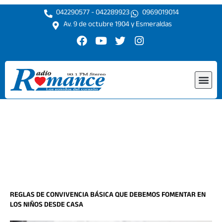
Ir
042290577 - 042289923
0969019014
al
Av. 9 de octubre 1904 y Esmeraldas
contenido
F
Y
T
I
a
o
w
n
c
u
i
s
e
t
t
t
Me
b
u
t
a
o
b
e
g
o
e
r
r
k
a
m
REGLAS DE CONVIVENCIA BÁSICA QUE DEBEMOS FOMENTAR EN
LOS NIÑOS DESDE CASA