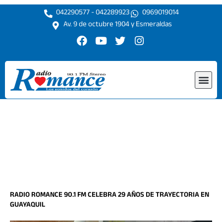
Ir
042290577 - 042289923
0969019014
al
Av. 9 de octubre 1904 y Esmeraldas
contenido
F
Y
T
I
a
o
w
n
c
u
i
s
e
t
t
t
Me
b
u
t
a
o
b
e
g
o
e
r
r
k
a
m
RADIO ROMANCE 90.1 FM CELEBRA 29 AÑOS DE TRAYECTORIA EN
GUAYAQUIL