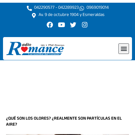
Ir
042290577 - 042289923
0969019014
al
Av. 9 de octubre 1904 y Esmeraldas
contenido
F
Y
T
I
a
o
w
n
c
u
i
s
e
t
t
t
Me
b
u
t
a
o
b
e
g
o
e
r
r
k
a
m
¿QUÉ SON LOS OLORES? ¿REALMENTE SON PARTÍCULAS EN EL
AIRE?