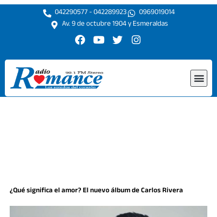
Ir
042290577 - 042289923
0969019014
al
Av. 9 de octubre 1904 y Esmeraldas
contenido
F
Y
T
I
a
o
w
n
c
u
i
s
e
t
t
t
Me
b
u
t
a
o
b
e
g
o
e
r
r
k
a
m
¿Qué significa el amor? El nuevo álbum de Carlos Rivera