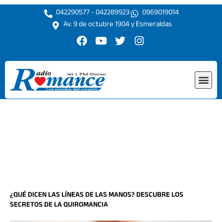
Ir
042290577 - 042289923
0969019014
al
Av. 9 de octubre 1904 y Esmeraldas
contenido
F
Y
T
I
a
o
w
n
c
u
i
s
e
t
t
t
Me
b
u
t
a
o
b
e
g
o
e
r
r
k
a
m
¿QUÉ DICEN LAS LÍNEAS DE LAS MANOS? DESCUBRE LOS
SECRETOS DE LA QUIROMANCIA