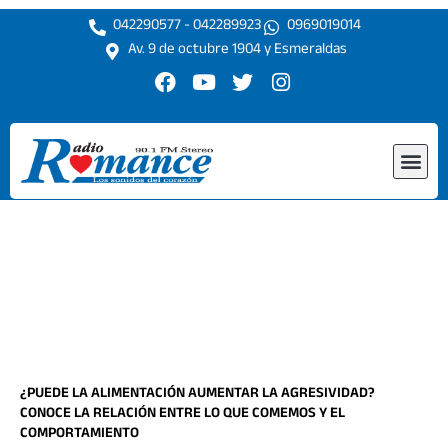
Ir
042290577 - 042289923
0969019014
al
Av. 9 de octubre 1904 y Esmeraldas
contenido
F
Y
T
I
a
o
w
n
c
u
i
s
e
t
t
t
Me
b
u
t
a
o
b
e
g
o
e
r
r
k
a
m
¿PUEDE LA ALIMENTACIÓN AUMENTAR LA AGRESIVIDAD?
CONOCE LA RELACIÓN ENTRE LO QUE COMEMOS Y EL
COMPORTAMIENTO