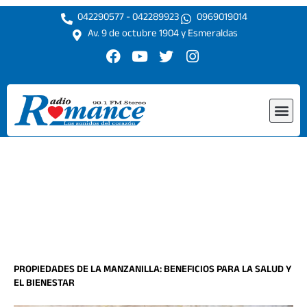
Ir
042290577 - 042289923
0969019014
al
Av. 9 de octubre 1904 y Esmeraldas
contenido
F
Y
T
I
a
o
w
n
c
u
i
s
e
t
t
t
Me
b
u
t
a
o
b
e
g
o
e
r
r
k
a
m
PROPIEDADES DE LA MANZANILLA: BENEFICIOS PARA LA SALUD Y
EL BIENESTAR