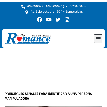
Ir
042290577 - 042289923
0969019014
al
Av. 9 de octubre 1904 y Esmeraldas
contenido
F
Y
T
I
a
o
w
n
c
u
i
s
e
t
t
t
Me
b
u
t
a
o
b
e
g
o
e
r
r
k
a
m
PRINCIPALES SEÑALES PARA IDENTIFICAR A UNA PERSONA
MANIPULADORA