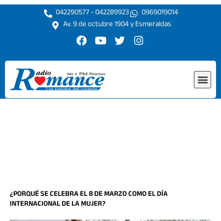
Ir
042290577 - 042289923
0969019014
al
Av. 9 de octubre 1904 y Esmeraldas
contenido
F
Y
T
I
a
o
w
n
c
u
i
s
e
t
t
t
Me
b
u
t
a
o
b
e
g
o
e
r
r
k
a
m
¿PORQUÉ SE CELEBRA EL 8 DE MARZO COMO EL DÍA
INTERNACIONAL DE LA MUJER?