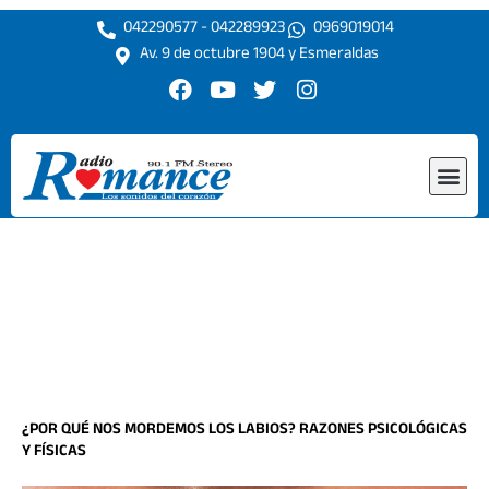
Ir
042290577 - 042289923
0969019014
al
Av. 9 de octubre 1904 y Esmeraldas
contenido
F
Y
T
I
a
o
w
n
c
u
i
s
e
t
t
t
Me
b
u
t
a
o
b
e
g
o
e
r
r
k
a
m
¿POR QUÉ NOS MORDEMOS LOS LABIOS? RAZONES PSICOLÓGICAS
Y FÍSICAS