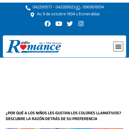
Ir
042290577 - 042289923
0969019014
al
Av. 9 de octubre 1904 y Esmeraldas
contenido
F
Y
T
I
a
o
w
n
c
u
i
s
e
t
t
t
Me
b
u
t
a
o
b
e
g
o
e
r
r
k
a
m
¿POR QUÉ A LOS NIÑOS LES GUSTAN LOS COLORES LLAMATIVOS?
DESCUBRE LA RAZÓN DETRÁS DE SU PREFERENCIA