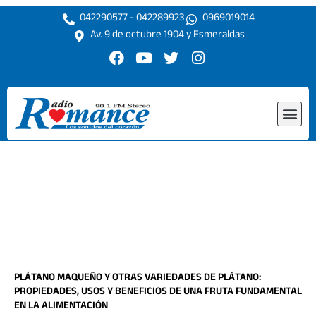
Ir
042290577 - 042289923
0969019014
al
Av. 9 de octubre 1904 y Esmeraldas
contenido
F
Y
T
I
a
o
w
n
c
u
i
s
e
t
t
t
Me
b
u
t
a
o
b
e
g
o
e
r
r
k
a
m
PLÁTANO MAQUEÑO Y OTRAS VARIEDADES DE PLÁTANO:
PROPIEDADES, USOS Y BENEFICIOS DE UNA FRUTA FUNDAMENTAL
EN LA ALIMENTACIÓN