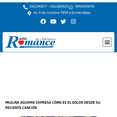
Ir
042290577 - 042289923
0969019014
al
Av. 9 de octubre 1904 y Esmeraldas
contenido
F
Y
T
I
a
o
w
n
c
u
i
s
e
t
t
t
Me
b
u
t
a
o
b
e
g
o
e
r
r
k
a
m
PAULINA AGUIRRE EXPRESA CÓMO ES EL DOLOR DESDE SU
RECIENTE CANCIÓN