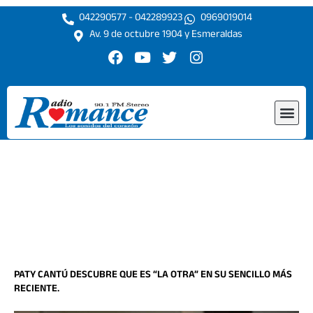
Ir
042290577 - 042289923
0969019014
al
Av. 9 de octubre 1904 y Esmeraldas
contenido
F
Y
T
I
a
o
w
n
c
u
i
s
e
t
t
t
Me
b
u
t
a
o
b
e
g
o
e
r
r
k
a
m
PATY CANTÚ DESCUBRE QUE ES “LA OTRA” EN SU SENCILLO MÁS
RECIENTE.