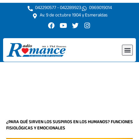
Ir
042290577 - 042289923
0969019014
al
Av. 9 de octubre 1904 y Esmeraldas
contenido
F
Y
T
I
a
o
w
n
c
u
i
s
e
t
t
t
Me
b
u
t
a
o
b
e
g
o
e
r
r
k
a
m
¿PARA QUÉ SIRVEN LOS SUSPIROS EN LOS HUMANOS? FUNCIONES
FISIOLÓGICAS Y EMOCIONALES