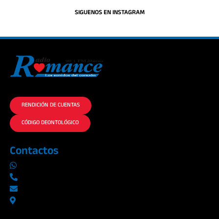
SIGUENOS EN INSTAGRAM
La historia del Romance escúchalo en la mejor radio.
RENDICIÓN DE CUENTAS
CÓDIGO DEONTOLÓGICO
Contactos
0969019014
042290577 / 042289923
info@radioromance.com
Av. 9 de octubre 1904 y Esmeraldas