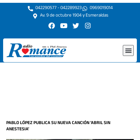
Ir
042290577 - 042289923
0969019014
al
Av. 9 de octubre 1904 y Esmeraldas
contenido
F
Y
T
I
a
o
w
n
c
u
i
s
e
t
t
t
Me
b
u
t
a
o
b
e
g
o
e
r
r
k
a
m
PABLO LÓPEZ PUBLICA SU NUEVA CANCIÓN ‘ABRIL SIN
ANESTESIA’