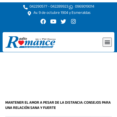
Ir
042290577 - 042289923
0969019014
al
Av. 9 de octubre 1904 y Esmeraldas
contenido
F
Y
T
I
a
o
w
n
c
u
i
s
e
t
t
t
Me
b
u
t
a
o
b
e
g
o
e
r
r
k
a
m
MANTENER EL AMOR A PESAR DE LA DISTANCIA: CONSEJOS PARA
UNA RELACIÓN SANA Y FUERTE