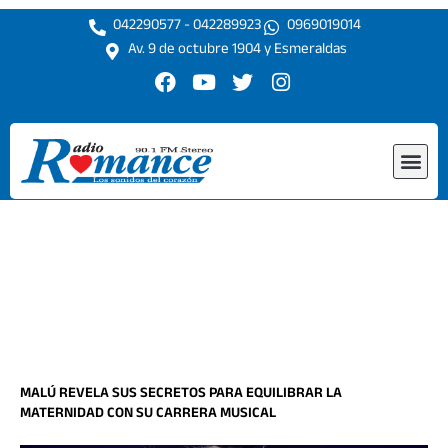
Ir
042290577 - 042289923
0969019014
al
Av. 9 de octubre 1904 y Esmeraldas
contenido
F
Y
T
I
a
o
w
n
c
u
i
s
e
t
t
t
Me
b
u
t
a
o
b
e
g
o
e
r
r
k
a
m
MALÚ REVELA SUS SECRETOS PARA EQUILIBRAR LA
MATERNIDAD CON SU CARRERA MUSICAL