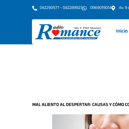
Ir
042290577 - 042289923
0969019014
Av. 9
al
contenido
Inicio
MAL ALIENTO AL DESPERTAR: CAUSAS Y CÓMO 