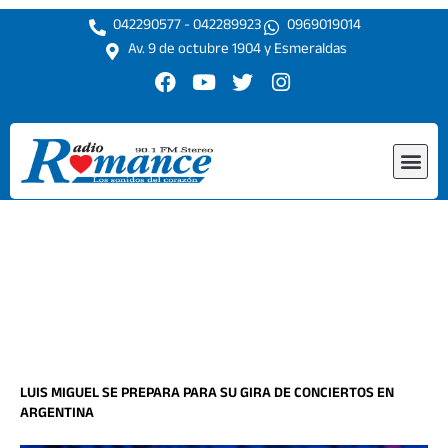
Ir
042290577 - 042289923
0969019014
al
Av. 9 de octubre 1904 y Esmeraldas
contenido
F
Y
T
I
a
o
w
n
c
u
i
s
e
t
t
t
Me
b
u
t
a
o
b
e
g
o
e
r
r
k
a
m
LUIS MIGUEL SE PREPARA PARA SU GIRA DE CONCIERTOS EN
ARGENTINA