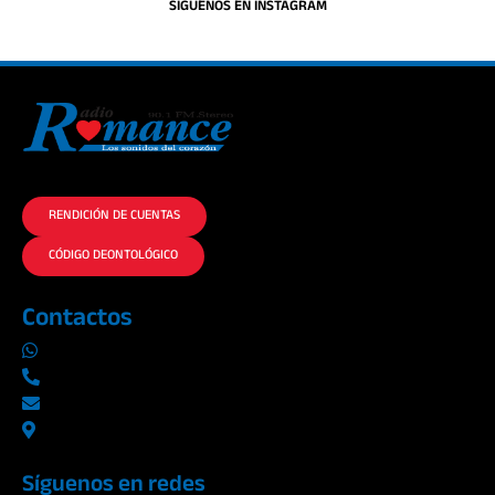
SIGUENOS EN INSTAGRAM
La historia del Romance escúchalo en la mejor radio.
RENDICIÓN DE CUENTAS
CÓDIGO DEONTOLÓGICO
Contactos
0969019014
042290577 / 042289923
info@radioromance.com
Av. 9 de octubre 1904 y Esmeraldas
Síguenos en redes