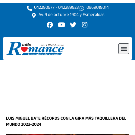
Ir
042290577 - 042289923
0969019014
al
Av. 9 de octubre 1904 y Esmeraldas
contenido
F
Y
T
I
a
o
w
n
c
u
i
s
e
t
t
t
Me
b
u
t
a
o
b
e
g
o
e
r
r
k
a
m
LUIS MIGUEL BATE RÉCORDS CON LA GIRA MÁS TAQUILLERA DEL
MUNDO 2023-2024