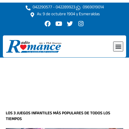
Ir
042290577 - 042289923
0969019014
al
Av. 9 de octubre 1904 y Esmeraldas
contenido
F
Y
T
I
a
o
w
n
c
u
i
s
e
t
t
t
Me
b
u
t
a
o
b
e
g
o
e
r
r
k
a
m
LOS 3 JUEGOS INFANTILES MÁS POPULARES DE TODOS LOS
TIEMPOS