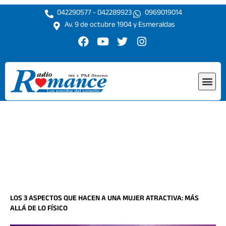
Ir
042290577 - 042289923
0969019014
al
Av. 9 de octubre 1904 y Esmeraldas
contenido
F
Y
T
I
a
o
w
n
c
u
i
s
e
t
t
t
Me
b
u
t
a
o
b
e
g
o
e
r
r
k
a
m
LOS 3 ASPECTOS QUE HACEN A UNA MUJER ATRACTIVA: MÁS
ALLÁ DE LO FÍSICO