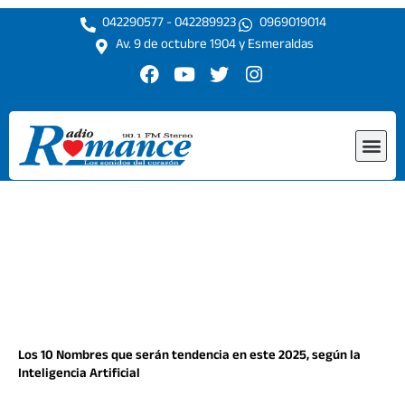
Ir
042290577 - 042289923
0969019014
al
Av. 9 de octubre 1904 y Esmeraldas
contenido
F
Y
T
I
a
o
w
n
c
u
i
s
e
t
t
t
Me
b
u
t
a
o
b
e
g
o
e
r
r
k
a
m
Los 10 Nombres que serán tendencia en este 2025, según la
Inteligencia Artificial