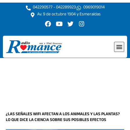
Ir
042290577 - 042289923
0969019014
al
Av. 9 de octubre 1904 y Esmeraldas
contenido
F
Y
T
I
a
o
w
n
c
u
i
s
e
t
t
t
Me
b
u
t
a
o
b
e
g
o
e
r
r
k
a
m
¿LAS SEÑALES WIFI AFECTAN A LOS ANIMALES Y LAS PLANTAS?
LO QUE DICE LA CIENCIA SOBRE SUS POSIBLES EFECTOS