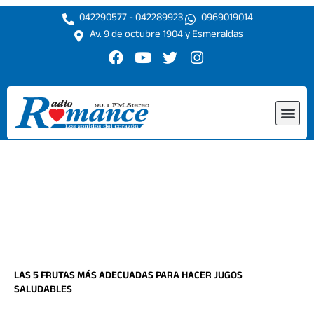
Ir
042290577 - 042289923
0969019014
al
Av. 9 de octubre 1904 y Esmeraldas
contenido
F
Y
T
I
a
o
w
n
c
u
i
s
e
t
t
t
Me
b
u
t
a
o
b
e
g
o
e
r
r
k
a
m
LAS 5 FRUTAS MÁS ADECUADAS PARA HACER JUGOS
SALUDABLES