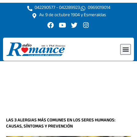
Ir
042290577 - 042289923
0969019014
al
Av. 9 de octubre 1904 y Esmeraldas
contenido
F
Y
T
I
a
o
w
n
c
u
i
s
e
t
t
t
Me
b
u
t
a
o
b
e
g
o
e
r
r
k
a
m
LAS 3 ALERGIAS MÁS COMUNES EN LOS SERES HUMANOS:
CAUSAS, SÍNTOMAS Y PREVENCIÓN