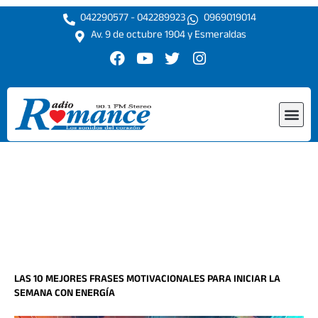
Ir
042290577 - 042289923
0969019014
al
Av. 9 de octubre 1904 y Esmeraldas
contenido
F
Y
T
I
a
o
w
n
c
u
i
s
e
t
t
t
Me
b
u
t
a
o
b
e
g
o
e
r
r
k
a
m
LAS 10 MEJORES FRASES MOTIVACIONALES PARA INICIAR LA
SEMANA CON ENERGÍA