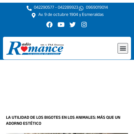
Ir
042290577 - 042289923
0969019014
al
Av. 9 de octubre 1904 y Esmeraldas
contenido
F
Y
T
I
a
o
w
n
c
u
i
s
e
t
t
t
Me
b
u
t
a
o
b
e
g
o
e
r
r
k
a
m
LA UTILIDAD DE LOS BIGOTES EN LOS ANIMALES: MÁS QUE UN
ADORNO ESTÉTICO