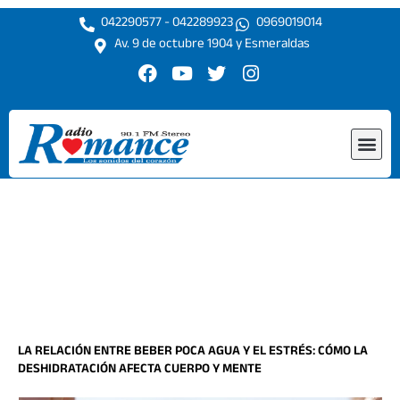
Ir
042290577 - 042289923
0969019014
al
Av. 9 de octubre 1904 y Esmeraldas
contenido
F
Y
T
I
a
o
w
n
c
u
i
s
e
t
t
t
Me
b
u
t
a
o
b
e
g
o
e
r
r
k
a
m
LA RELACIÓN ENTRE BEBER POCA AGUA Y EL ESTRÉS: CÓMO LA
DESHIDRATACIÓN AFECTA CUERPO Y MENTE