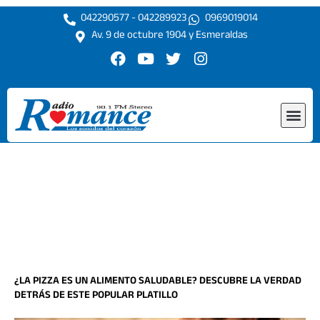
Ir
042290577 - 042289923
0969019014
al
Av. 9 de octubre 1904 y Esmeraldas
contenido
F
Y
T
I
a
o
w
n
c
u
i
s
e
t
t
t
Me
b
u
t
a
o
b
e
g
o
e
r
r
k
a
m
¿LA PIZZA ES UN ALIMENTO SALUDABLE? DESCUBRE LA VERDAD
DETRÁS DE ESTE POPULAR PLATILLO