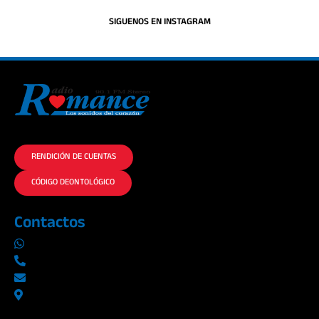
SIGUENOS EN INSTAGRAM
La historia del Romance escúchalo en la mejor radio.
RENDICIÓN DE CUENTAS
CÓDIGO DEONTOLÓGICO
Contactos
0969019014
042290577 / 042289923
info@radioromance.com
Av. 9 de octubre 1904 y Esmeraldas