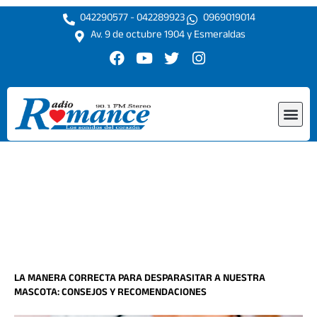
Ir
042290577 - 042289923
0969019014
al
Av. 9 de octubre 1904 y Esmeraldas
contenido
F
Y
T
I
a
o
w
n
c
u
i
s
e
t
t
t
Me
b
u
t
a
o
b
e
g
o
e
r
r
k
a
m
LA MANERA CORRECTA PARA DESPARASITAR A NUESTRA
MASCOTA: CONSEJOS Y RECOMENDACIONES