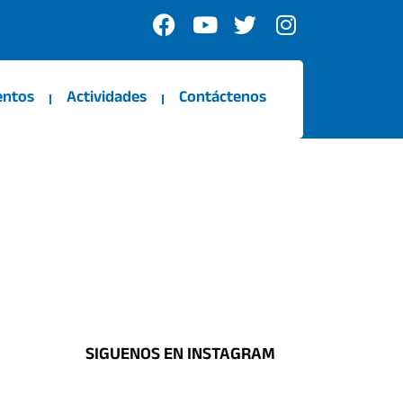
F
Y
T
I
a
o
w
n
c
u
i
s
e
t
t
t
entos
Actividades
Contáctenos
b
u
t
a
o
b
e
g
o
e
r
r
k
a
m
SIGUENOS EN INSTAGRAM