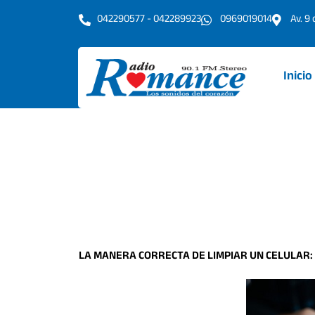
Ir
042290577 - 042289923
0969019014
Av. 9
al
contenido
Inicio
LA MANERA CORRECTA DE LIMPIAR UN CELULAR: 