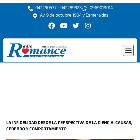
Ir
042290577 - 042289923
0969019014
al
Av. 9 de octubre 1904 y Esmeraldas
contenido
F
Y
T
I
a
o
w
n
c
u
i
s
e
t
t
t
Me
b
u
t
a
o
b
e
g
o
e
r
r
k
a
m
LA INFIDELIDAD DESDE LA PERSPECTIVA DE LA CIENCIA: CAUSAS,
CEREBRO Y COMPORTAMIENTO