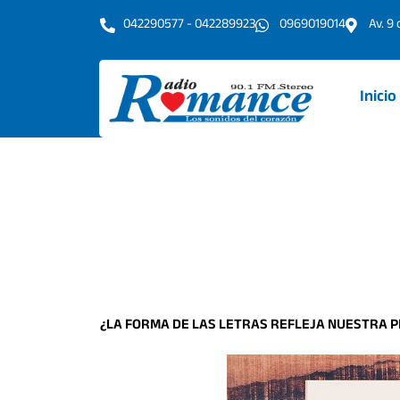
Ir
042290577 - 042289923
0969019014
Av. 9
al
contenido
Inicio
¿LA FORMA DE LAS LETRAS REFLEJA NUESTRA 