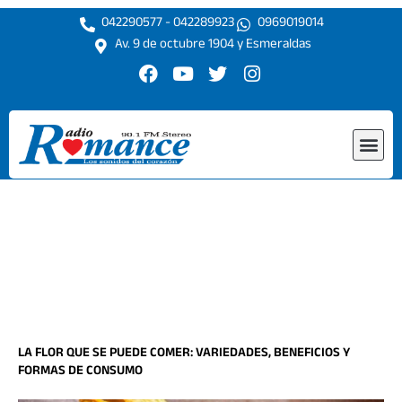
Ir
042290577 - 042289923
0969019014
al
Av. 9 de octubre 1904 y Esmeraldas
contenido
F
Y
T
I
a
o
w
n
c
u
i
s
e
t
t
t
Me
b
u
t
a
o
b
e
g
o
e
r
r
k
a
m
LA FLOR QUE SE PUEDE COMER: VARIEDADES, BENEFICIOS Y
FORMAS DE CONSUMO