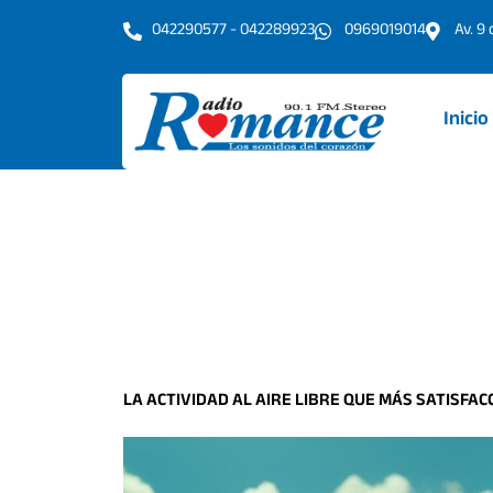
Ir
042290577 - 042289923
0969019014
Av. 9
al
contenido
Inicio
LA ACTIVIDAD AL AIRE LIBRE QUE MÁS SATISFA