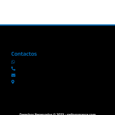
Contactos
0969019014
042290577 / 042289923
info@radioromance.com
Av. 9 de octubre 1904 y Esmeraldas