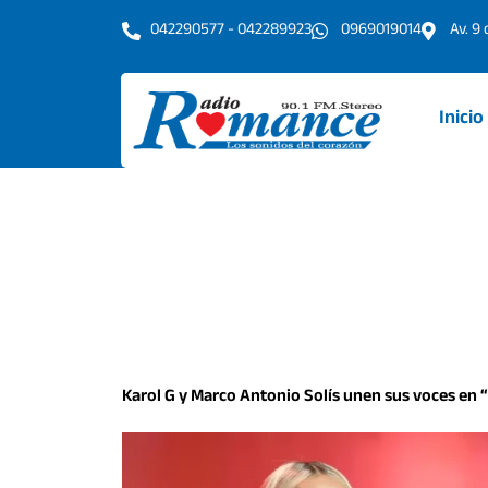
Ir
042290577 - 042289923
0969019014
Av. 9
al
contenido
Inicio
Karol G y Marco Antonio Solís unen sus voces en 