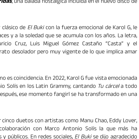
ridas
, una balada nostálgica incluida en el nuevo disco de
y clásico de
El Buki
con la fuerza emocional de Karol G, le
aces y a la soledad que se acumula con los años. La letra,
ricio Cruz, Luis Miguel Gómez Castaño “Casta” y el
rato desolador pero muy vigente de lo que implica amar
no es coincidencia. En 2022, Karol G fue vista emocionada
io Solís en los Latin Grammy, cantando
Tu cárcel
a todo
 después, ese momento fangirl se ha transformado en una
cinco duetos con artistas como Manu Chao, Eddy Lover,
 colaboración con Marco Antonio Solís la que más ha
s y públicos. En redes sociales,
El Buki
se dijo agradecido