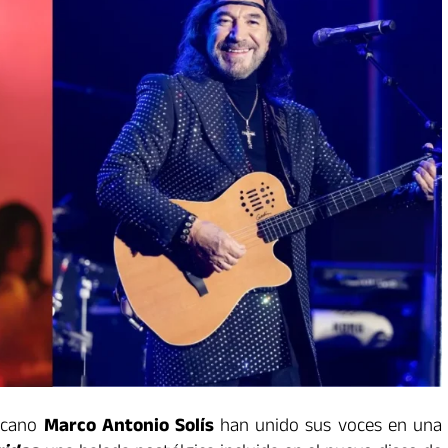
icano
Marco Antonio Solís
han unido sus voces en una