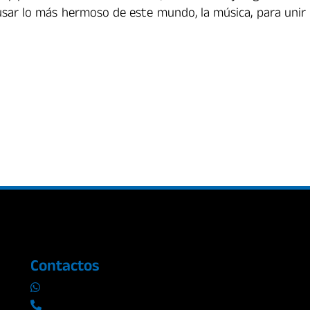
usar lo más hermoso de este mundo, la música, para unir
Contactos
0969019014
042290577 / 042289923