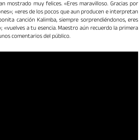
n mostrado muy felices. «Eres maravilloso. Gracias por
iones»; «eres de los pocos que aun producen e interpretan
bonita canción Kalimba, siempre sorprendiéndonos, eres
; «vuelves a tu esencia. Maestro aún recuerdo la primera
unos comentarios del público.