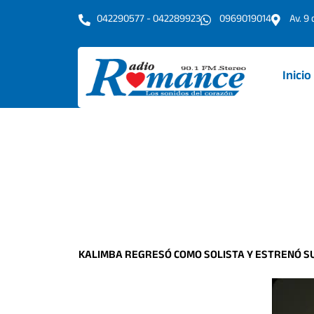
Ir
042290577 - 042289923
0969019014
Av. 9
al
contenido
Inicio
KALIMBA REGRESÓ COMO SOLISTA Y ESTRENÓ SU