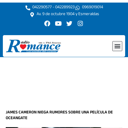
Ir
042290577 - 042289923
0969019014
al
Av. 9 de octubre 1904 y Esmeraldas
contenido
F
Y
T
I
a
o
w
n
c
u
i
s
e
t
t
t
Me
b
u
t
a
o
b
e
g
o
e
r
r
k
a
m
JAMES CAMERON NIEGA RUMORES SOBRE UNA PELÍCULA DE
OCEANGATE